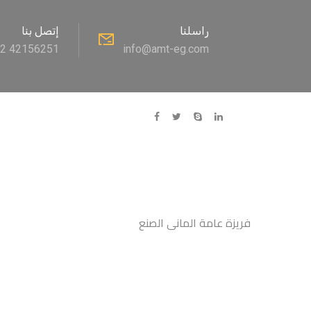
راسلنا
إتصل بنا
02 42156251
info@amt-eg.com
فريزة عامة المانى الصنع