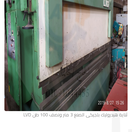
LVD ثناية هيدروليك بلجيكى الصنع 3 متر ونصف 100 طن