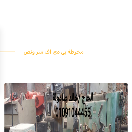
مخرطة بى دى اف متر ونص