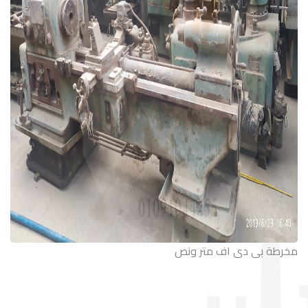
مخرطة بى دى اف متر ونص